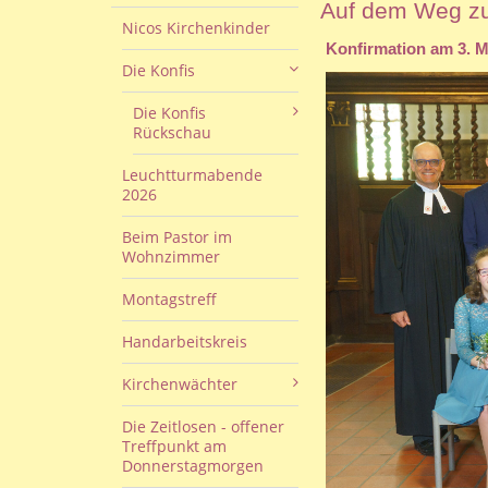
Auf dem Weg zu
Nicos Kirchenkinder
Konfirmation am 3. M
Die Konfis
Die Konfis
Rückschau
Leuchtturmabende
2026
Beim Pastor im
Wohnzimmer
Montagstreff
Handarbeitskreis
Kirchenwächter
Die Zeitlosen - offener
Treffpunkt am
Donnerstagmorgen