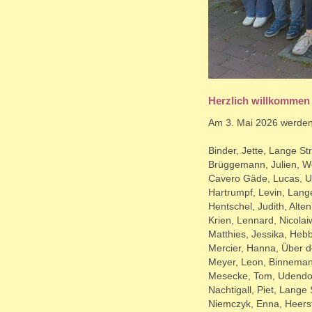
Herzlich willkommen 
Am 3. Mai 2026 werden 
Binder, Jette, Lange Str
Brüggemann, Julien, 
Cavero Gäde, Lucas, Ud
Hartrumpf, Levin, Lange
Hentschel, Judith, Alte
Krien, Lennard, Nicolai
Matthies, Jessika, Hebbe
Mercier, Hanna, Über d
Meyer, Leon, Binnemann
Mesecke, Tom, Udendorf
Nachtigall, Piet, Lange S
Niemczyk, Enna, Heerst